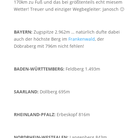
170km zu Fuß und das bei größtenteils echt miesem
Wetter! Treuer und einziger Wegbegleiter: Janosch 🙂
BAYERN:
Zugspitze 2.962m … natürlich dufte dabei
auch der höchste Berg im
Frankenwald
, der
Döbraberg mit 796m nicht fehlen!
BADEN-WÜRTTEMBERG:
Feldberg 1.493m
SAARLAND:
Dollberg 695m
RHEINLAND-PFALZ:
Erbeskopf 816m
NORDRHEIN-WESTFALEN:
Langenberg 843m